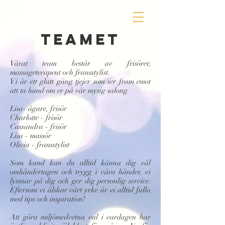
TEAMET
Vårat team består av frisörer,
massageterapeut och fransstylist.
Vi är ett glatt gäng tjejer som ser fram emot
att ta hand om er på vår mysig salong.
Lisa- ägare, frisör
Charlotte - frisör
Cassandra - frisör
Lisa - massör
Olivia - fransstylist
Som kund kan du alltid känna dig väl
omhändertagen och trygg i våra händer, vi
lyssnar på dig och ger dig personlig service.
Eftersom vi älskar vårt yrke är vi alltid fulla
med tips och inspiration!
Att göra miljömedvetna val i vardagen har